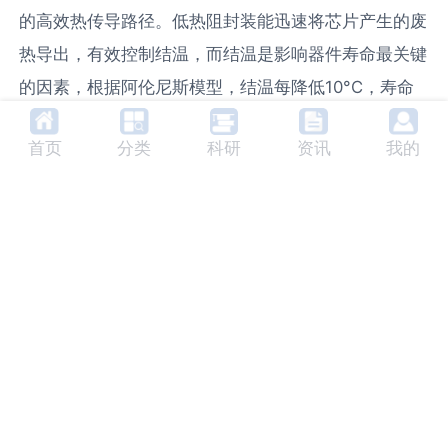
的高效热传导路径。低热阻封装能迅速将芯片产生的废
热导出，有效控制结温，而结温是影响器件寿命最关键
的因素，根据阿伦尼斯模型，结温每降低10°C，寿命
可呈指数级延长。在光学耦合方面，精密
透镜
或光纤尾
首页
分类
科研
资讯
我的
纤的集成封装，不仅提高了出光效率，也保护了敏感的
激光腔面免受环境污染，提升了机械与环境的鲁棒性。
三、驱动电路与系统集成如何保障应用端的长期稳定？
激光二极管的可靠性最终需要在系统应用中得以实现，
这离不开与之匹配的电子驱动电路设计。OSRAM不仅
提供芯片，其技术方案也深度涵盖了驱动层面的考量。
一个可靠的驱动电路必须提供精准的恒流源，并集成完
善的保护功能，如软启动、过流保护、反向电压防护以
及有效的瞬态电压抑制。