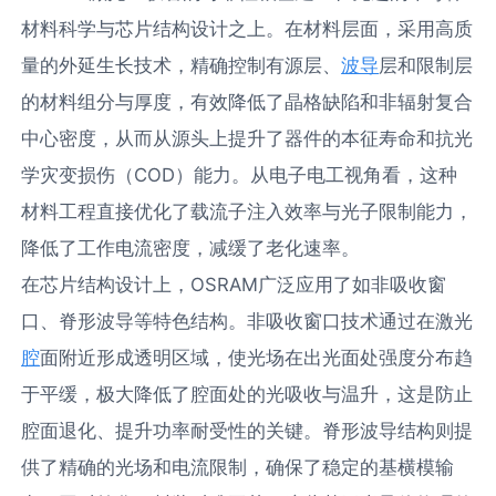
材料科学与芯片结构设计之上。在材料层面，采用高质
量的外延生长技术，精确控制有源层、
波导
层和限制层
的材料组分与厚度，有效降低了晶格缺陷和非辐射复合
中心密度，从而从源头上提升了器件的本征寿命和抗光
学灾变损伤（COD）能力。从电子电工视角看，这种
材料工程直接优化了载流子注入效率与光子限制能力，
降低了工作电流密度，减缓了老化速率。
在芯片结构设计上，OSRAM广泛应用了如非吸收窗
口、脊形波导等特色结构。非吸收窗口技术通过在激光
腔
面附近形成透明区域，使光场在出光面处强度分布趋
于平缓，极大降低了腔面处的光吸收与温升，这是防止
腔面退化、提升功率耐受性的关键。脊形波导结构则提
供了精确的光场和电流限制，确保了稳定的基横模输