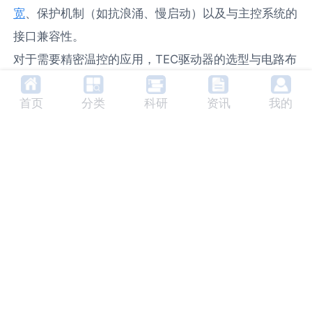
宽
、保护机制（如抗浪涌、慢启动）以及与主控系统的
接口兼容性。
对于需要精密温控的应用，TEC驱动器的选型与电路布
局至关重要。一个高效的TEC驱动电路不仅能快速稳定
首页
分类
科研
资讯
我的
芯片温度，其自身的工作效率也直接影响整个模块的发
热和功耗。从电子设计角度，这涉及到H桥电路拓扑的
选择、PID控制算法的优化以及热敏电阻采样网络的精
度。选择集成度更高、控制更智能的驱动方案，虽然前
期采购成本可能上升，但能大幅减少外围元件数量、简
化PCB布局难度并提升系统整体稳定性，从全生命周期
看反而更具成本效益。
三、在系统集成中，如何权衡器