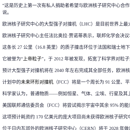
“这是历史上第一次有私人捐助者希望与欧洲核子研究中心合作
说。
欧洲核子研究中心的大型强子对撞机（LHC）是目前世界上最
欧洲核子研究中心主任法比奥拉·贾诺蒂表示，联邦化学会决议
这条长 27 公里（16.8 英里）的质子撞击环位于法国和瑞士地
它被誉为“
上帝粒子
”，于 2012 年被发现，拓宽了科学界对
预计大型强子对撞机将在 2040 年左右完成其全部任务，
计划中的
未来环形对撞机
（FCC）将是一个周长为 91 公里、平
科学家认为，普通物质——例如恒星、气体、尘埃、行星及其上
美国联邦通信委员会（FCC）将尝试揭示宇宙中其余 95% 
这项预计耗资约 170 亿美元的庞大项目尚未获得欧洲核子研究中
位于日内瓦郊外的欧洲核子研究中心（CERN）将于 2028 年