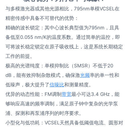
与多模激光器或其他光源相比，795nm单模VCSEL在
精密传感中具备不可替代的优势：
精确的波长锁定：其中心波长典型值为795nm，且具
备低至0.055 nm/K的温度系数。通过简单的温控，即
可将波长稳定锁定在原子吸收线上，这是系统长期稳定
工作的前提。
极高的光谱纯度：单模抑制比（SMSR）不低于20
dB，能有效抑制杂散模式，确保激
光频
率的单一性和
低噪声，极大提升了
信噪比
和测量精度。
优异的动态性能：FM调制
带宽
最小可达3.4 GHz，能
够响应高速的频率调制，满足原子钟中复杂的光学泵
浦、探测和再泵浦序列的时序要求。
小型化与低功耗：VCSEL天然具备低阈值电流、圆形对