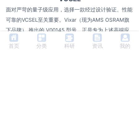
面对严苛的量子级应用，选择一款经过设计验证、性能
可靠的VCSEL至关重要。Vixar（现为AMS OSRAM旗
下品牌） 推出的 V00145 型号，正是专为上述高端应
用设计的成熟产品。
首页
分类
科研
资讯
我的
该产品采用裸片（Bare Die） 形式的GaAs VCSEL技
术，为核心模块的微型化集成提供了最大灵活性。其关
键参数充分体现了对精密应用的深度适配：
波长精准：峰值波长范围794.5nm至795.5nm，典型
值795nm，完美覆盖铷原子D1线。
性能稳健：在1.4mA工作电流下，输出
光功率
典型值
0.13mW，兼顾效率与稳定性。其工作温度范围宽
达-20°C至110°C，适应各种环境。
可靠耐用：ESD耐受电压高达250V（HBM，1A级），