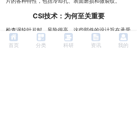
片的各种特性，包括冷却孔、表面磨损和微裂纹。
CSI技术：为何至关重要
检查涡轮叶片时，风险很高。这些部件的设计旨在承受
高温和应力，任何缺陷，例如微裂纹、表面变形或冷却
首页
分类
科研
资讯
我的
孔错位，都可能影响其性能和安全。
Zygo 提供基于 CSI 技术的 3D 光学轮廓仪，包括
NewView ™、Nexview ™ NX2、Nexview ™ 650、
ZeGage ™和 ZeGage ™ Pro HR。这些工具解决了一个
根本性问题：如何在不接触这些复杂、高价值的组件的
情况下进行检测。
与可能损伤表面的接触式技术不同，CSI 可提供非接触
式、全场三维测量，精度达到纳米级。这意味着制造商
无需切换
模式
或牺牲精度，即可评估抛光区域和粗糙区