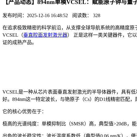
【产品动态】894nm单模VCSEL：赋能原子钟与
发布时间：2025-12-16 16:48:52
阅读数： 328
在追求极致精密的科学前沿，从支撑全球导航系统的高精度原
VCSEL（
垂直腔面发射激光器
） 正是这样一类关键器件，它
证的成熟产品。
VCSEL是一种从芯片表面垂直发射激光的半导体器件，具有
好。894nm这一特定波长，与铯原子（Cs）的D1线精密匹配
它的核心优势在于：
极高的光谱纯度：单模抑制比（SMSR）高，典型值>20dB
出色的波长稳定性：波长温度系数低（典型值0.06 nm/K）