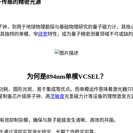
量子传感的精密光源
子钟，到用于地球物理勘探与基础物理研究的量子磁力计，其核
以其独特的单模、窄
线宽
特性，成为量子精密测量领域不可或缺的
为何是894nm单模VCSEL？
低功耗、圆形光斑、易于集成等优点。而单模运作意味着激光器只
，是制备芯片级原子钟、高
灵敏度
光泵磁力计等设备的理想激发光
，能有效抑制杂模，确保与原子能级发生清晰、高效的共振。
，便于通过温控实现波长锁定，长期工作稳定可靠。