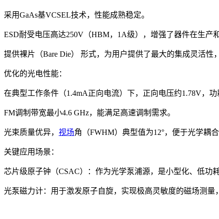
采用GaAs基VCSEL技术，性能成熟稳定。
ESD耐受电压高达250V（HBM，1A级），增强了器件在
提供裸片（Bare Die） 形式，为用户提供了最大的集成灵活
优化的光电性能：
在典型工作条件（1.4mA正向电流）下，正向电压约1.78V，
FM调制带宽最小4.6 GHz，能满足高速调制需求。
光束质量优异，
视场
角（FWHM）典型值为12°，便于光学耦
关键应用场景：
芯片级原子钟（CSAC）：作为光学泵浦源，是小型化、低功
光泵磁力计：用于激发原子自旋，实现极高灵敏度的磁场测量