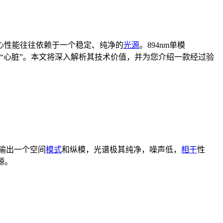
心性能往往依赖于一个稳定、纯净的
光源
。894nm单模
“心脏”。本文将深入解析其技术价值，并为您介绍一款经过验
输出一个空间
模式
和纵模，光谱极其纯净，噪声低，
相干
性
源。