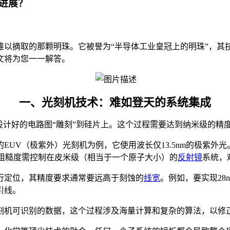
进展？
难以摘取的那颗明珠。它被誉为“半导体工业皇冠上的明珠”，其
文将为您一一解答。
一、光刻机技术：难如登天的系统集成
设计好的电路图“雕刻”到硅片上。这个过程需要达到纳米级的精
的EUV（极紫外）光刻机为例，它使用波长仅13.5nm的极紫
面粗糙度需控制在皮米级（相当于一个原子大小）的
反射镜
系统，
行定位，其精度要求通常要远高于刻蚀的
线宽
。例如，要实现2
引线。
刻机可识别的数据，这个过程涉及海量计算和复杂的算法，以修