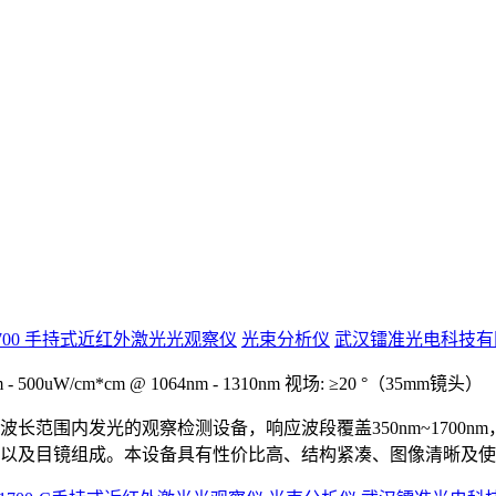
1700 手持式近红外激光光观察仪
光束分析仪
武汉镭准光电科技有
00uW/cm*cm @ 1064nm - 1310nm
视场: ≥20 °（35mm镜头）
长范围内发光的观察检测设备，响应波段覆盖350nm~1700
以及目镜组成。本设备具有性价比高、结构紧凑、图像清晰及使