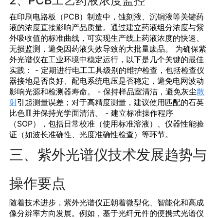
2、PCB工艺药液浓度监控
在印刷电路板（PCB）制造中，蚀刻液、沉铜液等关键药
液的浓度直接影响产品质量。通过建立药液组分浓度与紫
外吸收值的标准曲线，可实现生产线上药液浓度的快速、
无损监测，避免因药液失效导致的大批量废品。 为确保紫
外光谱仪在工业环境中稳定运行，以下是几个关键的最佳
实践： - 定期进行
电工工具
级别的维护检查，包括检查仪
器接地是否良好、
配电系统
电压是否稳定，避免电网波动
影响光源和检测器寿命。 - 保持样品室清洁，避免灰尘
散
射
引起测量误差；对于高精度测量，建议使用匹配的石英
比色皿并保持光学面清洁。 - 建立标准操作程序
（SOP），包括日常校准（使用标准溶液）、仪器性能验
证（如波长准确性、光度准确性检查）等环节。
三、紫外光谱仪技术发展趋势与
操作要点
随着技术进步，紫外光谱仪正朝着微型化、智能化和高
成
像
分辨率方向发展。例如，基于
光纤元件
的便携式光谱仪