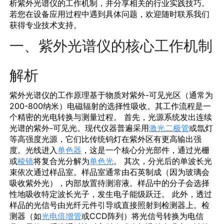
析紫外光谱仪的工作机制，并分享相关的行业实践技巧。
若您在设备应用过程中遇到具体问题，欢迎随时联系我们
获得专业技术支持。
一、紫外光谱仪的核心工作机制
解析
紫外光谱仪的工作原理基于物质对紫外-可见光区（通常为
200-800纳米）电磁辐射的选择性吸收。其工作流程是一
个精密的
光电
转换与测量过程。 首先，光源系统发出连续
光谱的紫外-可见光。现代仪器普遍采用
激光二极管
或氙灯
等高强度光源，它们比传统钨灯在紫外区有更高输出强
度。光线进入
单色器
，这是一个核心分光部件，通过光栅
或
棱镜
将复合光分解为
单色光
。 其次，分光后的单波长光
束依次通过样品室。样品室通常由石英制成（因为玻璃会
吸收紫外光），内部放置待测溶液。样品中的分子会选择
性地吸收特定波长光子，发生电子能级跃迁。 此外，透过
样品的光信号由
光纤元件
引导或直接照射到检测器上。检
测器（如
光电倍增管
或CCD阵列）将光信号转换为电信