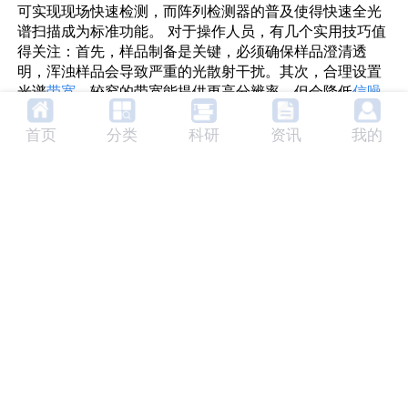
可实现现场快速检测，而阵列检测器的普及使得快速全光
谱扫描成为标准功能。 对于操作人员，有几个实用技巧值
得关注：首先，样品制备是关键，必须确保样品澄清透
明，浑浊样品会导致严重的光散射干扰。其次，合理设置
光谱
带宽
，较窄的带宽能提供更高分辨率，但会降低
信噪
比
，需要根据实际测量需求权衡。此外，理解仪器的有效
线性范围至关重要，避免因样品浓度过高导致吸光度值超
首页
分类
科研
资讯
我的
出线性范围（通常为0-2 Abs），造成定量分析错误。 从
光源发射到光电信号检测，紫外光谱仪的工作原理完美融
合了光学、电子学和分析化学。对于电子电工专业人士而
言，掌握这一原理不仅意味着能更好地操作和维护设备，
更代表着能够将这一强大的分析工具创新性地应用于材料
研发、质量控制和工艺优化中。扎实的原理理解配合规范
的实践操作，是获得准确可靠数据的根本保障。如果您希
望深入了解紫外光谱仪在特定
配电系统
环境下的适配方
案，或有其他合作需求，我们的技术团队随时准备为您提
供定制化服务。
相关内容