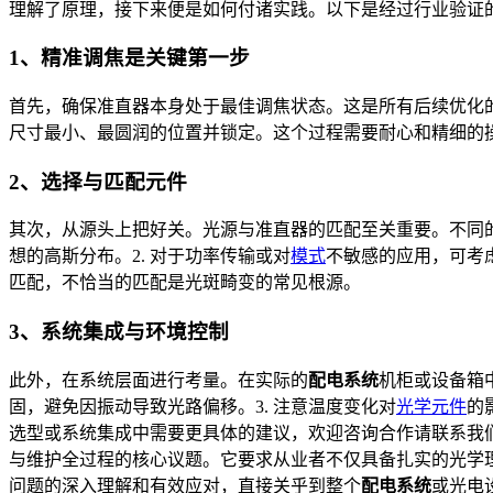
理解了原理，接下来便是如何付诸实践。以下是经过行业验证
1、精准调焦是关键第一步
首先，确保准直器本身处于最佳调焦状态。这是所有后续优化
尺寸最小、最圆润的位置并锁定。这个过程需要耐心和精细的
2、选择与匹配元件
其次，从源头上把好关。光源与准直器的匹配至关重要。不同的
想的高斯分布。2. 对于功率传输或对
模式
不敏感的应用，可考
匹配，不恰当的匹配是光斑畸变的常见根源。
3、系统集成与环境控制
此外，在系统层面进行考量。在实际的
配电系统
机柜或设备箱
固，避免因振动导致光路偏移。3. 注意温度变化对
光学元件
的
选型或系统集成中需要更具体的建议，欢迎咨询合作请联系我
与维护全过程的核心议题。它要求从业者不仅具备扎实的光学
问题的深入理解和有效应对，直接关乎到整个
配电系统
或光电