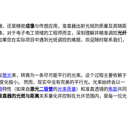
端，还是精密
成像
与传感应用，准直器出射光斑的质量及其随距
降。对于电子电工领域的工程师而言，深刻理解并精准调控
光纤
如果您在实际项目中遇到光斑调控的难题，欢迎随时联系我们，
发
散光
束，转换为一条尽可能平行的光束。这个过程主要依赖于
寸变化极小。 然而，现实中没有完美的平行光。光束始终会以一
源
特性（如来自
激光
二极管
的
光束质量
）和准直透镜的
焦距
共同
准直器的光斑与距离
关系量化并控制在允许范围内，是每一位光