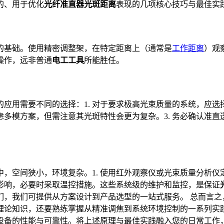
的、用于优化
光纤准直器光斑距离
表现的几项核心技巧与最佳实
的基础。使用精密调整架，在特定距离上（通常是
工作距离
）观
操作，远非普通
电工工具
所能胜任。
应用需要不同的选择：1. 对于要求极高光束质量的系统，应选
虑多模方案，但需注意其光斑特性会更为复杂。3. 务必确认准直
中，空间狭小，环境复杂。1. 使用红外观察仪或光束质量分析仪
影响，必要时采取温控措施。这些系统级的维护和监控，是保证
们，我们可提供从方案设计到产品选型的一站式服务。 总而言之
理论知识，还要熟练掌握从精准调焦到系统环境控制的一系列实
设备的性能与可靠性。将上述原理与最佳实践融入您的日常工作