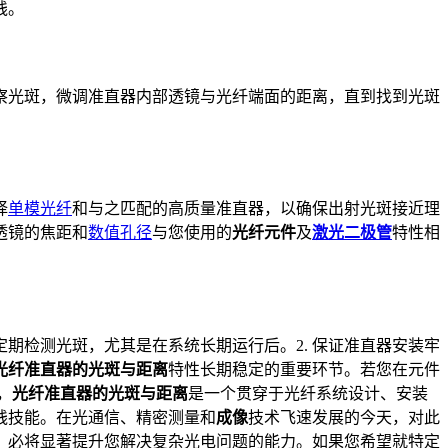
践。
察光斑，微调准直器内部透镜与光纤端面的距离，直到找到光斑
择
单模光纤
和与之匹配的高质量准直器，以确保出射光斑接近理
透镜的焦距和
数值孔径
与您使用的
光纤元件
及
激光二极管
特性相
定期检测光斑，尤其是在系统长期运行后。2. 保证准直器安装牢
光纤准直器的光斑与距离
特性长期稳定的重要环节。若您在元件
，
光纤准直器的光斑与距离
是一个贯穿于光纤系统设计、安装
践技能。在光通信、精密测量和
成像
技术飞速发展的今天，对此
，必将显著提升您解决复杂光电问题的能力。如果您希望就特定