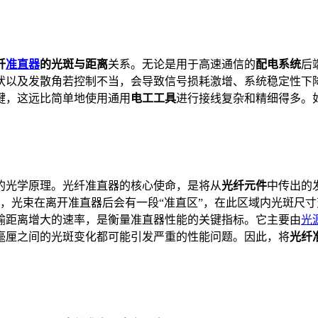
纤
准直器
的光斑与距离
关系。无论是用于高速通信的
配电系统
后
状以及发散角若控制不当，会导致信号损耗激增、系统稳定性下
键，这远比简单地使用通用
电工工具
进行接线复杂和精细得多。
的光学原理。光纤准直器的核心使命，是将从
光纤元件
中传出的
下，光束在离开准直器后会有一段“准直区”，在此区域内光斑尺
输距离增大的速率，是衡量准直器性能的关键指标。它主要由
光
毫厘之间的光斑变化都可能引发严重的性能问题。因此，将
光纤