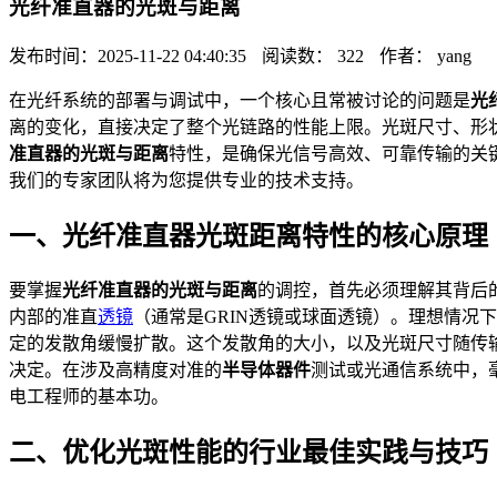
光纤准直器的光斑与距离
发布时间：2025-11-22 04:40:35
阅读数： 322
作者： yang
在光纤系统的部署与调试中，一个核心且常被讨论的问题是
光
离的变化，直接决定了整个光链路的性能上限。光斑尺寸、形
准直器的光斑与距离
特性，是确保光信号高效、可靠传输的关
我们的专家团队将为您提供专业的技术支持。
一、光纤准直器光斑距离特性的核心原理
要掌握
光纤准直器的光斑与距离
的调控，首先必须理解其背后
内部的准直
透镜
（通常是GRIN透镜或球面透镜）。理想情况
定的发散角缓慢扩散。这个发散角的大小，以及光斑尺寸随传
决定。在涉及高精度对准的
半导体器件
测试或光通信系统中，
电工程师的基本功。
二、优化光斑性能的行业最佳实践与技巧