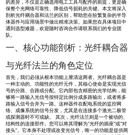
的差异，不仅是正确选用
电工工具
与配件的前提，更是确
保整个光网络可靠性、降低信号损耗的关键。本文将深入
剖析
光纤耦合器和法兰的区别
，帮助您在纷繁复杂的
半导
体器件
与应用场景中做出精准决策。如果您在具体项目中
遇到选型难题，欢迎随时
咨询合作请联系我们
的专业团
队。
一、核心功能剖析：光纤耦合器
与光纤法兰的角色定位
首先，我们必须从根本功能上厘清这两者。
光纤耦合器
是
一种主动的、功能性的
光纤元件
，其核心使命是实现光信
号的分路、合路或分配。它内部包含精密的光学结构，能
够将一路输入光信号按特定比例分成多路输出，或者将多
路输入信号合并为一路。这种器件在
配电系统
的监控网
络、
成像
系统的信号分发，尤其是在连接多个
激光二极管
或探测器时不可或缺。 其次，
光纤法兰
则是一个被动的、
结构性的连接部件。您可以将其理解为“光纤的插座”或“对
接头”。它本身不处理或改变光信号，唯一的功能是提供两