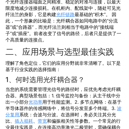
个光纤连接器端面之间精准、稳定的对准与连接，以最大
限度地减少连接损耗。在机柜内、配线架中，随处可见
光
纤法兰
的身影，它是构建
光纤链路
最基础的“积木”。 因
此，一个形象的比喻是：
光纤耦合器
如同电路中的“分流
器”或“合路器”，而
光纤法兰
则相当于电路中的“接线端
子”或“插座”。前者改变了信号的路径，后者只是提供了一
个高质量的连接点。
二、应用场景与选型最佳实践
理解了角色定位，它们的应用分野就非常清晰了。以下是
基于行业实践的选择指南：
1、何时选用光纤耦合器？
当您的系统需要管理光信号的路径时，应优先考虑
光纤耦
合器
。典型场景包括：1. 信号监控与备份：从主干线中分
出一小部分
光功率
用于性能监测。2. 多节点网络：在基于
半导体器件
的传感网络中，将信号分发至多个终端。3.
波
分复用
系统：合波与分波。在选择时，务必关注其分光
比、
插入损耗
、
带宽
和偏振相关性等参数。一个常见的行
业最佳实践是，在连接高功率
激光二极管
时，需确保耦合