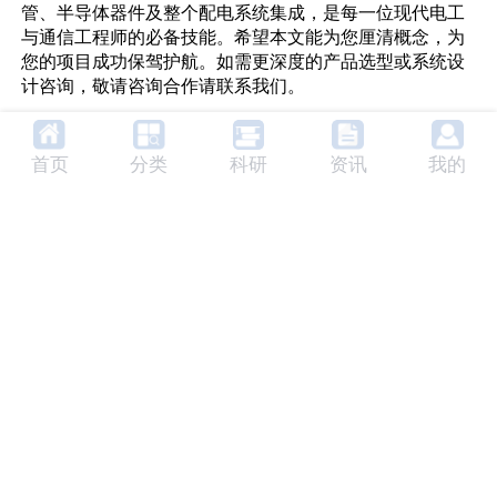
管
、
半导体器件
及整个
配电系统
集成，是每一位现代电工
与通信工程师的必备技能。希望本文能为您厘清概念，为
您的项目成功保驾护航。如需更深度的产品选型或系统设
计咨询，敬请
咨询合作请联系我们
。
首页
分类
科研
资讯
我的
相关内容
MEMRECAM ACS-3 M16高性能高速
相机
厂家：
nac Image Technology
MEMRECAM ACS-3 M16是一款高性能高速
相机，专为研发、国防和航空航天领域设计，
具备超高灵敏度和快速数据传输能力。
传感器:
1.14M Pixel, CMOS
MEMRECAM ACS-1 M60/M40/M30
高速相机系统