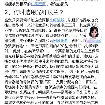
器能承受相应的
功率密度
，避免热损伤。
2、何时选用光纤法兰？
当您只需要简单地连接两根
光纤跳线
，以延长链路或改变
接口类型时，
光纤法兰
是您的标准
电工工具
。其应用无处
不在：1. 配线架内部跳接。2. 设备与光缆的接口转换。3.
测试链路中的临时连接。选型关键点在于：匹配光纤连接
器类型、确保低插入损耗和高
回波损耗
。例如，在高速
成
像
数据传输中，应选用高性能的APC型
光纤法兰
以抑制反
射。 此外，在实际部署中，一个高质量的
光纤法兰
是保障
由
光纤耦合器
构建的复杂系统稳定运行的基础。糟糕的连
接会抹杀优质功能器件带来的性能优势。如果您对特定场
景下的器件匹配存在疑虑，我们的专家团队随时准备为您
提供
有问题联系我们
的技术支持服务。 综上所述，
光纤耦
合器和法兰的区别
根植于其主动功能与被动连接的本质。
耦合器是信号路径的“指挥家”，负责分配与合并；而法兰
是链路中的“桥梁专家”，确保连接点的稳固与低损耗。在
规划您的光系统时，明确需求——是需要管理光信号，还
是仅仅需要连接它们——将直接指引您做出正确的选择。
掌握这些核心
光纤元件
的知识，并能熟练将其与
激光二极