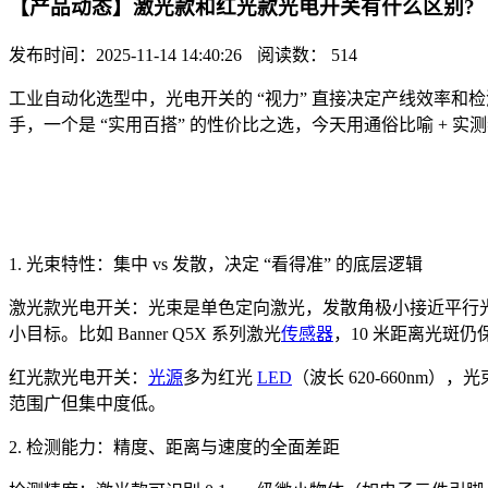
【产品动态】激光款和红光款光电开关有什么区别?
发布时间：2025-11-14 14:40:26
阅读数： 514
工业自动化选型中，光电开关的 “视力” 直接决定产线效率和
手，一个是 “实用百搭” 的性价比之选，今天用通俗比喻 + 实
1. 光束特性：集中 vs 发散，决定 “看得准” 的底层逻辑
激光款光电开关：光束是单色定向激光，发散角极小接近平行光，能量
小目标。比如 Banner Q5X 系列激光
传感器
，10 米距离光斑
红光款光电开关：
光源
多为红光
LED
（波长 620-660nm）
范围广但集中度低。
2. 检测能力：精度、距离与速度的全面差距