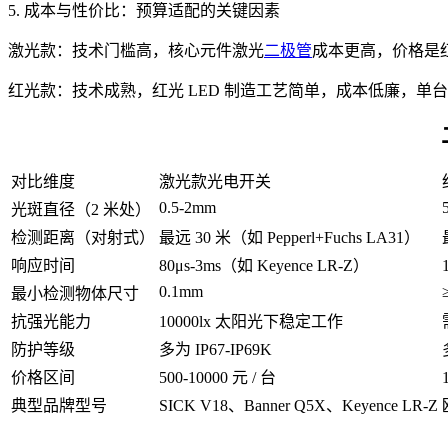
5. 成本与性价比：预算适配的关键因素
激光款：技术门槛高，核心元件激光
二极管
成本更高，价格是红光
红光款：技术成熟，红光 LED 制造工艺简单，成本低廉，单台
对比维度
激光款光电开关
0.5-2mm
光斑直径（2 米处）
检测距离（对射式）
最远 30 米（如 Pepperl+Fuchs LA31）
响应时间
80μs-3ms（如 Keyence LR-Z）
0.1mm
最小检测物体尺寸
抗强光能力
10000lx 太阳光下稳定工作
防护等级
多为 IP67-IP69K
价格区间
500-10000 元 / 台
典型品牌型号
SICK V18、Banner Q5X、Keyence LR-Z