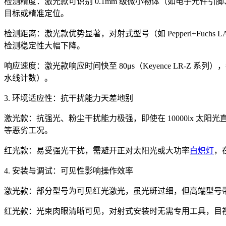
检测精度：激光款可识别 0.1mm 级微小物体（如电子元件引脚
目标或精准定位。
检测距离：激光款优势显著，对射式型号（如 Pepperl+Fuchs 
检测稳定性大幅下降。
响应速度：激光款响应时间快至 80μs（Keyence LR-Z 
水线计数）。
3. 环境适应性：抗干扰能力天差地别
激光款：抗强光、粉尘干扰能力极强，即使在 10000lx 太阳光
等恶劣工况。
红光款：易受强光干扰，需避开正对太阳光或大功率
白炽灯
，
4. 安装与调试：可见性影响操作效率
激光款：部分型号为可见红光激光，虽光斑过细，但高端型号带 L
红光款：光束肉眼清晰可见，对射式安装时无需专用工具，目视