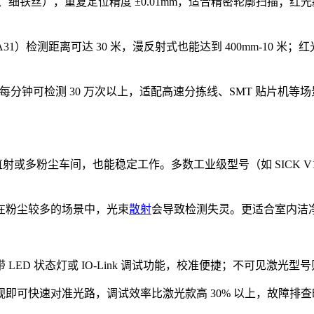
、细铁丝），重复定位精度 ±0.01mm，适合精密轮廓扫描；红光款
LA31）检测距离可达 30 米，漫反射式也能达到 400mm-10 米；
系列），每分钟可检测 30 万次以上，适配高速分拣线、SMT 贴片机
直射或多粉尘车间，也能稳定工作。多数工业级型号（如 SICK V18
在粉尘较多的场景中，光束
散射
会导致检测失灵。更适合室内洁
ED 状态灯或 IO-Link 调试功能，校准便捷；不可见激光
即可快速对准光路，调试效率比激光款高 30% 以上，故障排