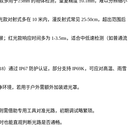
多用于≥5mm 的物体检测，重复精度 ±0.1mm，难以分辨细小
红光款对射式多在 10 米内，漫反射式常见 25-50cm，超出范围后
等场景；红光款响应时间多为 1-3.5ms，适合中低速检测（如普通流
）通过 IP67 防护认证，部分支持 IP69K，可应对高温、雨雪
净环境，若用于户外需额外加装遮光罩。
型号则需借助专用工具对准光路，初期调试略繁琐。
查时也能直观判断光路是否通畅。