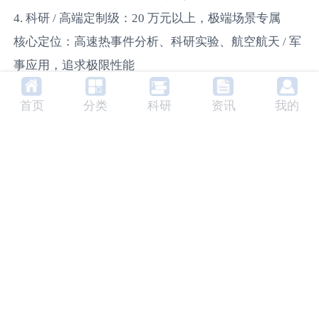
4. 科研 / 高端定制级：20 万元以上，极端场景专属
核心定位：高速热事件分析、科研实验、航空航天 / 军
事应用，追求极限性能
代表型号：FLIR X6980-HS InSb、FLIR A8580、FLIR
首页
分类
科研
资讯
我的
RS8513-HS
关键参数：分辨率 640×512-1280×1024 像素，测温范
围 - 40℃~2000℃，帧频最高达 480 帧 / 秒，支持电动
滤光片
、远程控制
价格参考：FLIR X6980-HS InSb 约 35 万元（640×512
像素，中波红外高速成像），FLIR A8580 约 50 万元
（1280×1024 像素，高清科研级探测）
适用场景：电子元件散热研发、高速运动物体测温、航
空航天测试、军事训练场远程跟踪