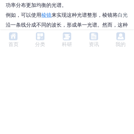
功率分布更加均衡的光谱。
例如，可以使用
棱镜
来实现这种光谱整形，棱镜将
白光
沿一条线分成不同的波长，形成单一光谱。然而，这种
一维线状光谱与空间光调制器中的二维像素网格并不匹
首页
分类
科研
资讯
我的
配。空间光调制器能够对整个光谱范围内的
光强度
和相
位进行可编程的逐像素控制，从而实现对复杂光源（例
如激光频率梳）的高分辨率整形，其中每个
模式
都可以
独立调节。
“我们的光谱整形器的设计灵感来源于大型望远镜上的
天文光谱仪，它将光谱分成许多行，这种方式能更有效
地利用高分辨率二维相机传感器，”里德说。“通过用空
间光调制器代替光谱仪中常用的相机，我们能够比以往
任何时候都更精确地控制宽频带内的光谱。”
通过将每条频率梳线映​​射到一组独特的像素，研究人员