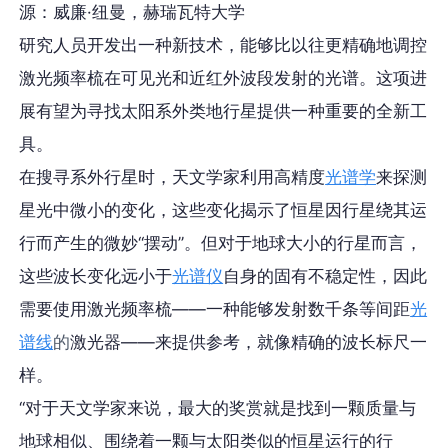
源：威廉·纽曼，赫瑞瓦特大学
研究人员开发出一种新技术，能够比以往更精确地调控
激光频率梳在可见光和近红外波段发射的光谱。这项进
展有望为寻找太阳系外类地行星提供一种重要的全新工
具。
在搜寻系外行星时，天文学家利用高精度
光谱学
来探测
星光中微小的变化，这些变化揭示了恒星因行星绕其运
行而产生的微妙“摆动”。但对于地球大小的行星而言，
这些波长变化远小于
光谱仪
自身的固有不稳定性，因此
需要使用激光频率梳——一种能够发射数千条等间距
光
谱线
的
激光器——来提供参考，就像精确的波长标尺一
样。
“对于天文学家来说，最大的奖赏就是找到一颗质量与
地球相似、围绕着一颗与太阳类似的恒星运行的行