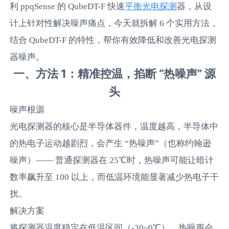
平衡光电探测
利 ppqSense 的 QubeDT-F 快速
器，从设
计上针对性解决噪声痛点，今天就拆解 6 个实用方法，
结合 QubeDT-F 的特性，帮你有效降低和改善光电探测
器噪声。
一、方法 1：精准控温，掐断 “热噪声” 源
头
噪声根源
光电探测器的核心是半导体器件，温度越高，半导体中
的热电子运动越剧烈，会产生 “热噪声”（也称约翰逊
噪声）—— 普通探测器在 25℃时，热噪声可能让暗计
数率飙升至 100 以上，而低温环境能显著减少热电子干
扰。
解决方案
将探测器温度稳定在低温区间（-30~0℃），热噪声会