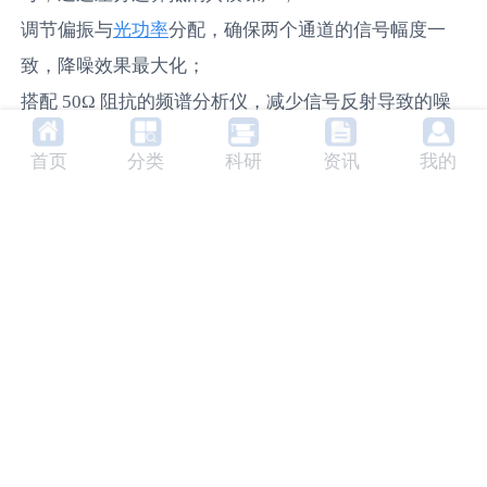
光功率
调节偏振与
分配，确保两个通道的信号幅度一
致，降噪效果最大化；
搭配 50Ω 阻抗的频谱分析仪，减少信号反射导致的噪
声叠加。
首页
分类
科研
资讯
我的
QubeDT-F 的降噪优势
作为 “快速平衡光电探测器”，QubeDT-F 的核心竞争力
就是抵消共模噪声：
差分检测架构：内置 CH1 和 CH2 双通道，通过快速
AC 差分通道输出信号，共模噪声（如电磁干扰）会被
信噪比
“正负抵消”，
（S/N）提升 3~5 倍，特别适合高
速 AC 信号频谱分析；
波片
精准偏振调节：通过 λ/2
（0~360° 可调）分配光功
率，按手册调至 22.5° 时，每个通道能接收半束光功