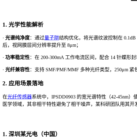
1. 光学性能解析
·
光谱纯净度
：通过
量子阱
结构优化，将光谱纹波控制在 0.1
后，视网膜层间分辨率提升至 8μm；
·
功率稳定性
：在 200-300mA 工作电流区间，配合 14 针
·
光纤兼容性
：支持 SMF/PMF/MMF 多种光纤类型，250μm
2. 应用场景落地
在
光纤传感器
系统中，IPSDD0903 的宽光谱特性（42-4
医学领域，其非相干特性避免了相干噪声，某科研团队用其开
1. 深圳某光电（中国）