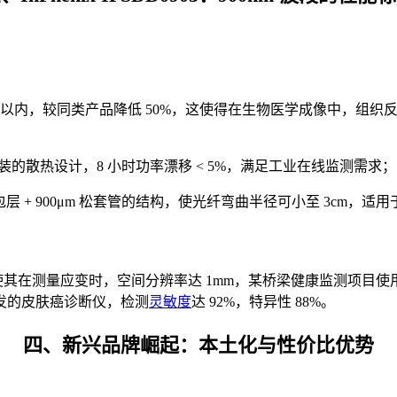
dB 以内，较同类产品降低 50%，这使得在生物医学成像中，组织
蝶形封装的散热设计，8 小时功率漂移 < 5%，满足工业在线监测需求；
 紧包层 + 900μm 松套管的结构，使光纤弯曲半径可小至 3cm，适用
5nm）使其在测量应变时，空间分辨率达 1mm，某桥梁健康监测项目
发的皮肤癌诊断仪，检测
灵敏度
达 92%，特异性 88%。
四、新兴品牌崛起：本土化与性价比优势