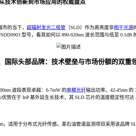
：从技术创新到市场应用的权威盘点
城市的当下，
超辐射
发光二极管
（SLD）作为高亮度非
相干
光源
IPSDD0903 型号，看其如何以 890-920nm 波长范围与低至 
、国际头部品牌：技术壁垒与市场份额的双重
 900nm 波段表现卓越：6-7mW 的
单模光纤
输出功率、42-45nm 的 
优势在于 InP 基外延生长技术，其 SLD 芯片的温度稳定性可达
 100nm，适用于分布式光纤传感。某石油管道监测项目采用该品牌 