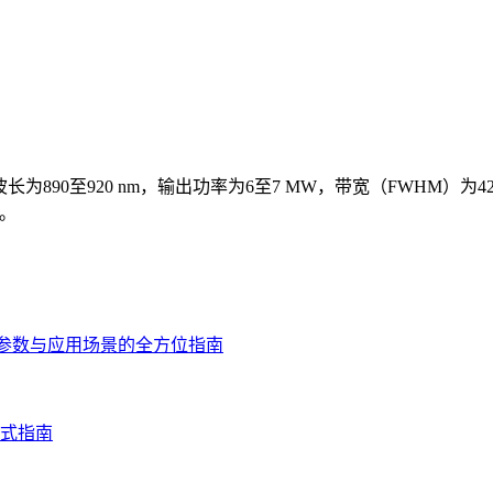
波长为890至920 nm，输出功率为6至7 MW，带宽（FWHM）为42
文。
术参数与应用场景的全方位指南
式指南