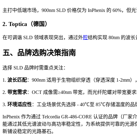
主打中低端市场，900nm SLD 价格仅为 InPhenix 的 6
2. Toptica（德国）
在可调谐 SLD 领域表现突出，通过外
腔
结构实现 80nm 的波
五、品牌选购决策指南
选择 SLD 品牌时需重点关注：
1.
波长匹配
：900nm 适用于生物组织穿透（穿透深度 1-2mm）
2.
带宽需求
：OCT 成像需≥40nm 带宽，而光纤陀螺对带宽要
3.
环境适应性
：工业场景优先选择 - 40℃至 85℃存储温度的品牌，如 I
InPhenix 作为通过 Telcordia GR-486-CORE 认
能通过其低光谱波动与高功率稳定性，为系统提供可靠的光源保
新铺设稳定的光路基石。