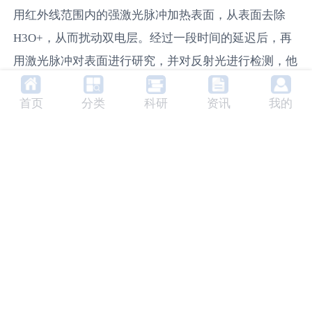
用红外线范围内的强激光脉冲加热表面，从表面去除
H3O+，从而扰动双电层。经过一段时间的延迟后，再
用激光脉冲对表面进行研究，并对反射光进行检测，他
们就能够量化离子是如何远离表面以达到新的平衡的。
首页
分类
科研
资讯
我的
基于PNPS理论解析了热激发下离子分布变化及不同驱
动力对EDL重组速率的贡献
他们将实验结果与计算机模拟相结合。这使他们能够证
明，即使在高浓度下，双电层的形成也主要是由电场引
起的。
实验验证了不同温度和浓度条件下EDL重组时间与
Debye-Falkenhagen理论预测的一致性
新方法为研究各种化学和生物系统中界面的此类过程开
辟了新途径。此外，研究小组还发现，即使是复杂的界