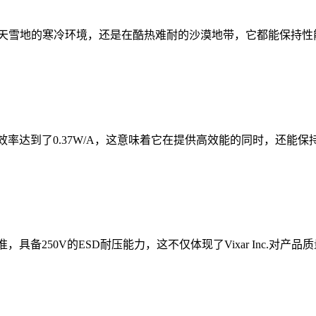
冰天雪地的寒冷环境，还是在酷热难耐的沙漠地带，它都能保持性能
斜率效率达到了0.37W/A，这意味着它在提供高效能的同时，
 Class 1A)标准，具备250V的ESD耐压能力，这不仅体现了Vixa