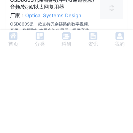
音频/数据/以太网复用器
厂家：
Optical Systems Design
OSD860S是一款支持冗余链路的数字视频、
音频、数据和以太网多路复用器，提供高质量
的传输性能，适用于单模光纤通信。
视频通道数量:
4或8（正向
数据通道数量:
4（正向路径
首页
分类
科研
资讯
我的
路径）/0
和反向路
可选音频通道数量:
0, 4或8
可选高速数据通道数量:
0, 4
（反向路
径）
（正向
或8
可选以太网接口数量:
0或1
径）
路径和
（正
（正
反向路
向
向路
径）
路
径和
径
OSD8600S数字4通道视频/数据/以太
反向
和
路
网复用器
反
径）
向
厂家：
Optical Systems Design
路
OSD8600S是一款数字4通道视频/数据/以太
径）
网复用器，支持高质量视频传输、数据通信和
以太网桥接功能，适用于CCTV网络、交通网
视频通道数量:
4
数据通道数量:
2
络和工业监控系统。
接触闭合通道数量:
1
可选以太网接口数量:
0或1
输入/输出阻抗:
75Ω