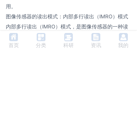
用。​
图像传感器的读出模式：内部多行读出（IMRO）模式​
内部多行读出（IMRO）模式，是图像传感器的一种读
出结构，常见于高端数码相机。当图像传感器同时读出
首页
分类
科研
资讯
我的
多行像素时，便采用了这种模式。它能加快数据流、缩
短拍摄时间，进而提升图像质量，减少图像噪音、扩大
动态范围并提高帧率。​
图像传感器 IMRO 读出模式的优势​
IMRO 模式的主要优势在于：一是能提升图像质量，减
少噪点并提高色彩准确性；二是可提高速度，更快的读
出速度能支持更高的帧率。​
图像传感器不同读出模式的应用场景​
选择图像传感器的读出模式，需依据应用的具体要求以