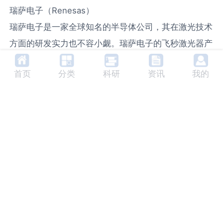
瑞萨电子（Renesas）
瑞萨电子是一家全球知名的半导体公司，其在激光技术
方面的研发实力也不容小觑。瑞萨电子的飞秒激光器产
品在材料加工和精密测量领域拥有广泛应用，尤其是在
首页
分类
科研
资讯
我的
半导体制造和精密
激光加工
方面，瑞萨电子的产品凭借
其卓越的性能和稳定性，成为了众多高端用户的首选。
该公司在激光技术方面的持续创新，使其在激光设备市
场占据了重要位置。
IPGPhotonics（IPG激光）
IPG激光是全球领先的高功率
光纤激光器
制造商，提供
各种飞秒激光器及其相关产品。IPG的飞秒激光器广泛
应用于精密加工、医疗、科研等领域，具有极高的能量